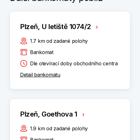
Plzeň, U letiště 1074/2
1.7
km
od zadané polohy
Bankomat
Dle otevírací doby obchodního centra
Detail bankomatu
Plzeň, Goethova 1
1.9
km
od zadané polohy
Bankomat