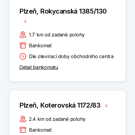
Plzeň, Rokycanská 1385/130
1.7
km
od zadané polohy
Bankomat
Dle otevírací doby obchodního centra
Detail bankomatu
Plzeň, Koterovská 1172/83
2.4
km
od zadané polohy
Bankomat