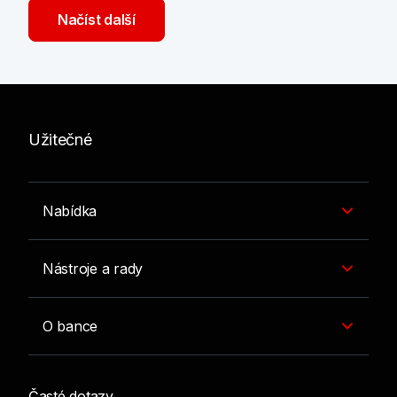
Načíst další
Užitečné
Nabídka
Nástroje a rady
O bance
Časté dotazy