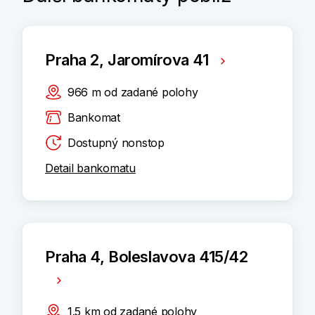
Praha 2, Jaromírova 41
966
m
od zadané polohy
Bankomat
Dostupný nonstop
Detail bankomatu
Praha 4, Boleslavova 415/42
1.5
km
od zadané polohy