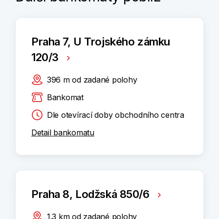
Praha 7, U Trojského zámku
120/3
396
m
od zadané polohy
Bankomat
Dle otevírací doby obchodního centra
Detail bankomatu
Praha 8, Lodžská 850/6
1.3
km
od zadané polohy