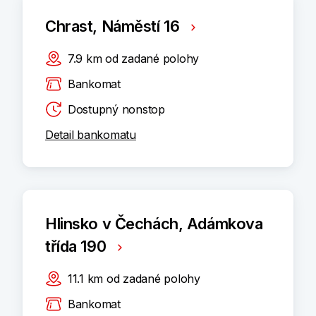
Chrast, Náměstí 16
7.9
km
od zadané polohy
Bankomat
Dostupný nonstop
Detail bankomatu
Hlinsko v Čechách, Adámkova
třída 190
11.1
km
od zadané polohy
Bankomat