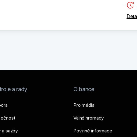
Deta
roje a rady
O bance
ora
Pro média
ečnost
Valné hromady
 a sazby
Povinné informace