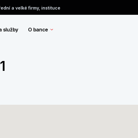
řední a velké firmy, instituce
a služby
O bance
1