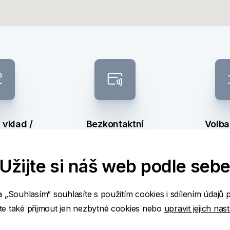
vklad /
Bezkontaktní
Volba
ěr
bankomat
ba
Užijte si náš web podle seb
a „Souhlasím“ souhlasíte s použitím cookies i sdílením údajů 
ž
e také přijmout jen nezbytné cookies nebo
upravit jejich nas