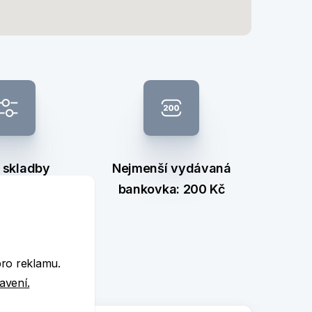
 skladby
Nejmenší vydávaná
nkovek
bankovka: 200 Kč
e
pro reklamu.
tavení.