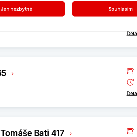
Jen nezbytné
Souhlasím
 2864
Deta
65
Deta
 Tomáše Bati 417