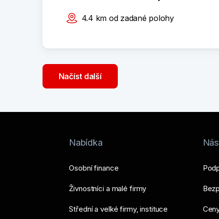
4.4
km
od zadané polohy
Načíst další
Nabídka
Nást
Osobní finance
Podp
Živnostníci a malé firmy
Bezp
Střední a velké firmy, instituce
Ceny