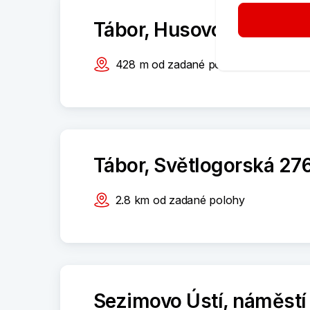
Tábor, Husovo náměstí
428
m
od zadané polohy
Tábor, Světlogorská 27
2.8
km
od zadané polohy
Sezimovo Ústí, náměstí