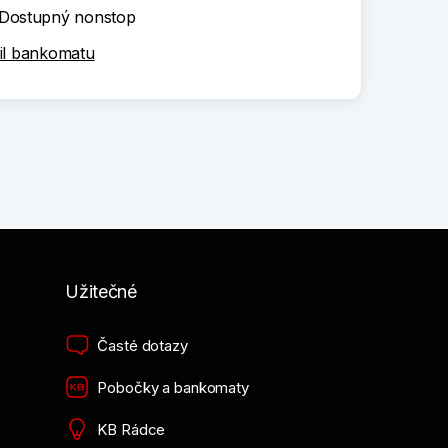
Dostupný nonstop
il bankomatu
Užitečné
Časté dotazy
Pobočky a bankomaty
KB Rádce