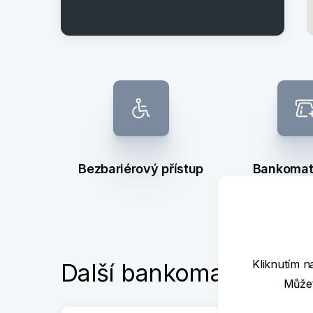
Bezbariérový přístup
Bankomat 
výb
Kliknutím n
Další bankomaty poblí
Můžet