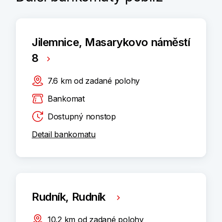
Jilemnice, Masarykovo náměstí
8
7.6
km
od zadané polohy
Bankomat
Dostupný nonstop
Detail bankomatu
Rudník, Rudník
10.2
km
od zadané polohy