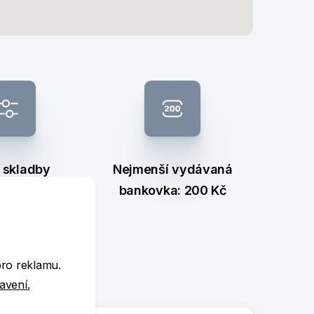
 skladby
Nejmenší vydávaná
nkovek
bankovka: 200 Kč
e
pro reklamu.
tavení.