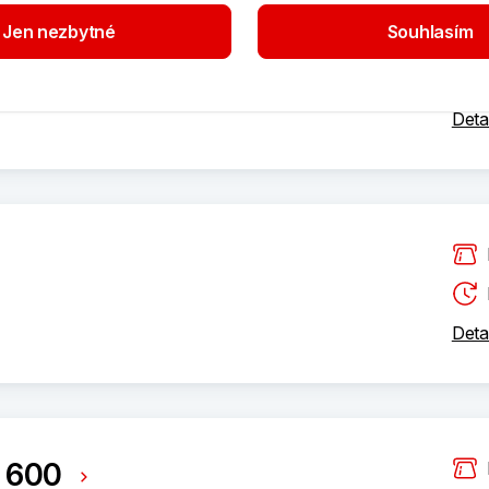
Jen nezbytné
Souhlasím
Deta
Deta
í 600