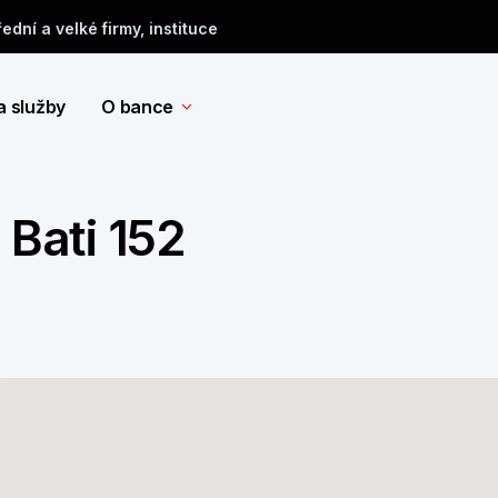
řední a velké firmy, instituce
a služby
O bance
 Bati 152