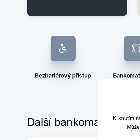
Bezbariérový přístup
Bankomat 
výb
Kliknutím n
Další bankomaty poblí
Můžet