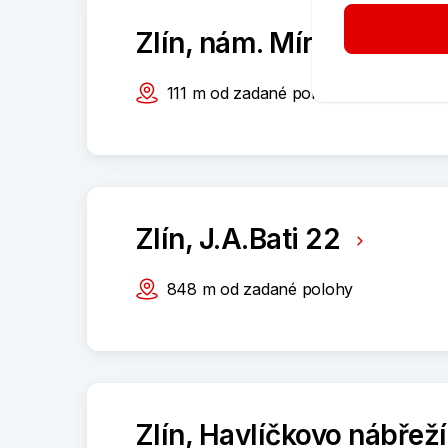
Zlín, nám. Míru 174
111
m
od zadané polohy
Zlín, J.A.Bati 22
848
m
od zadané polohy
Zlín, Havlíčkovo nábřež