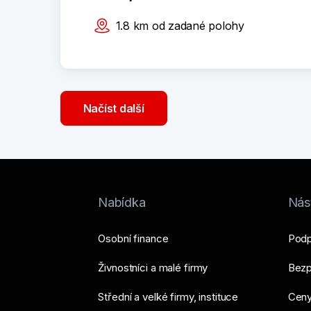
1.8
km
od zadané polohy
Načíst další
Nabídka
Nást
Osobní finance
Podp
Živnostníci a malé firmy
Bezp
Střední a velké firmy, instituce
Ceny