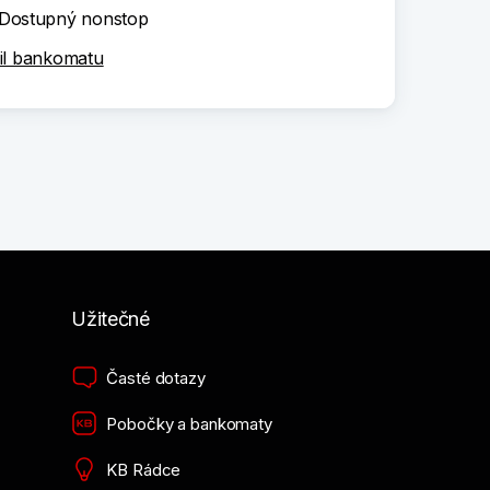
Dostupný nonstop
il bankomatu
Užitečné
Časté dotazy
Pobočky a bankomaty
KB Rádce