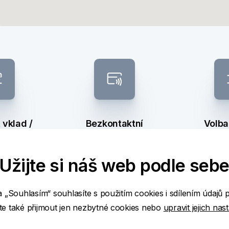
vklad /
Bezkontaktní
Volba
ěr
bankomat
ba
Užijte si náš web podle seb
a „Souhlasím“ souhlasíte s použitím cookies i sdílením údajů 
ž
e také přijmout jen nezbytné cookies nebo
upravit jejich nas