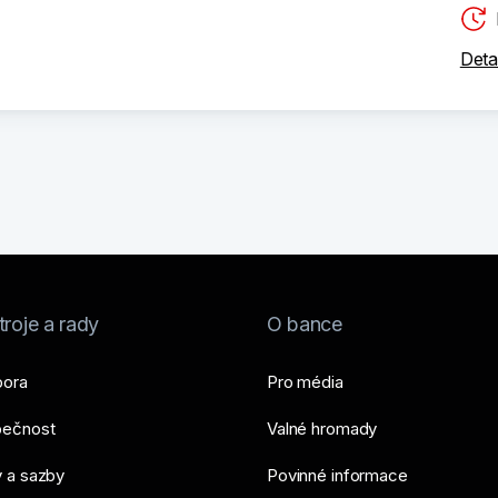
Deta
roje a rady
O bance
ora
Pro média
ečnost
Valné hromady
 a sazby
Povinné informace