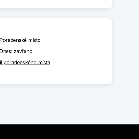
Poradenské místo
Dnes: zavřeno
il poradenského místa