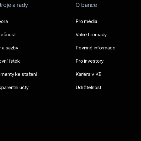
roje a rady
O bance
ora
Pro média
ečnost
Valné hromady
 a sazby
Povinné informace
vní lístek
Pro investory
menty ke stažení
Kariéra v KB
sparentní účty
Udržitelnost