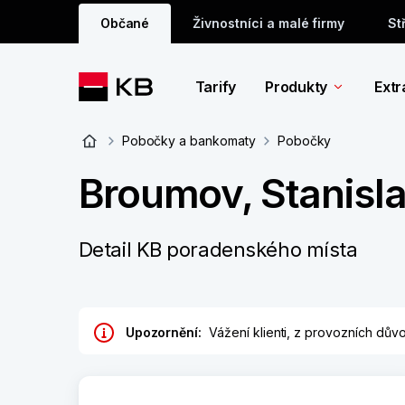
Občané
Živnostníci a malé firmy
St
Tarify
Produkty
Extr
Pobočky a bankomaty
Pobočky
Broumov, Stanis
Detail KB poradenského místa
Upozornění:
Vážení klienti, z provozních dů