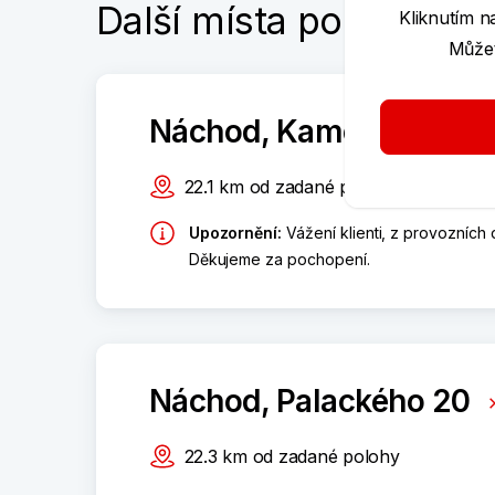
Další místa poblíž
Kliknutím n
Můžet
Náchod, Kamenice 113
22.1
km
od zadané polohy
Upozornění
:
Vážení klienti, z provozníc
Děkujeme za pochopení.
Náchod, Palackého 20
22.3
km
od zadané polohy