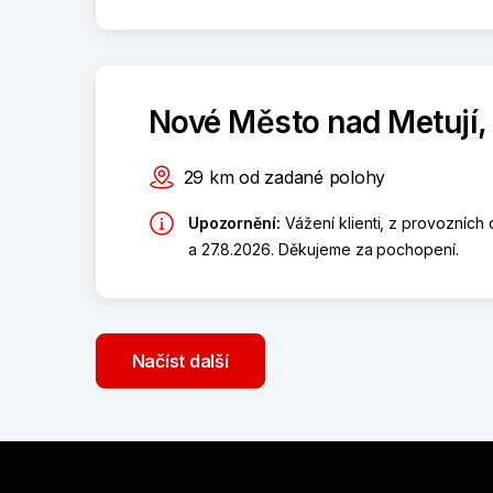
Nové Město nad Metují,
29
km
od zadané polohy
Upozornění
:
Vážení klienti, z provozníc
a 27.8.2026. Děkujeme za pochopení.
Načíst další