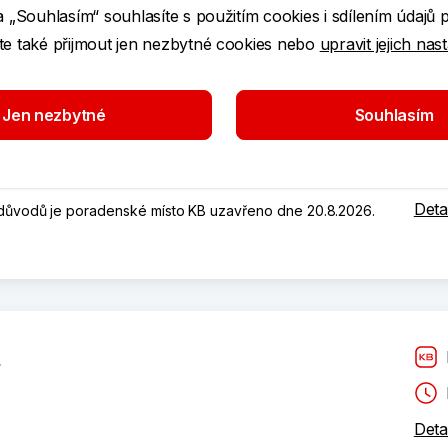
a „Souhlasím“ souhlasíte s použitím cookies i sdílením údajů 
e také přijmout jen nezbytné cookies nebo
upravit jejich nas
Jen nezbytné
Souhlasím
Deta
h důvodů je poradenské místo KB uzavřeno dne 20.8.2026.
Deta