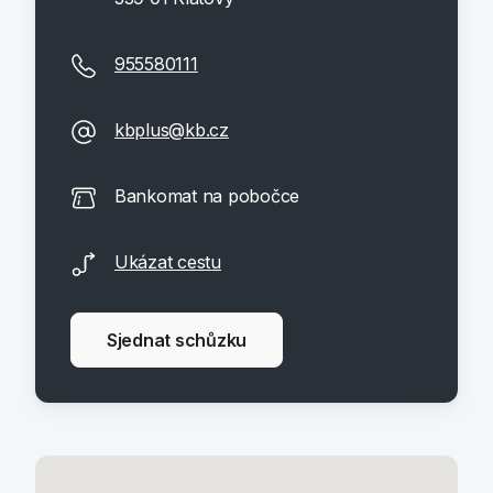
955580111
kbplus@kb.cz
Bankomat na pobočce
Ukázat cestu
Sjednat schůzku