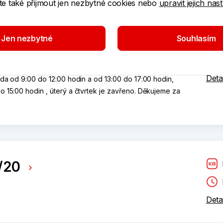
e také přijmout jen nezbytné cookies nebo
upravit jejich nas
143/8
Jen nezbytné
Souhlasím
h důvodů poskytuje pobočka v období od 10.8.2026 do
Deta
eda od 9:00 do 12:00 hodin a od 13:00 do 17:00 hodin,
o 15:00 hodin , úterý a čtvrtek je zavřeno. Děkujeme za
/20
Deta