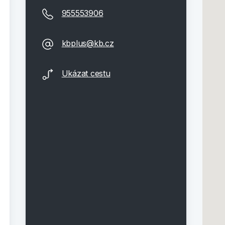
955553906
kbplus@kb.cz
Ukázat cestu