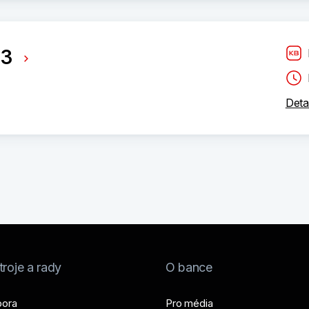
 3
Deta
roje a rady
O bance
ora
Pro média