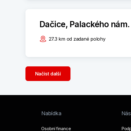
Dačice, Palackého nám.
27.3
km
od zadané polohy
Načíst další
Nabídka
Nást
Osobní finance
Podp