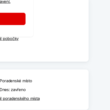
tavení.
Pobočka
Dnes: zavřeno
il pobočky
Poradenské místo
Dnes: zavřeno
il poradenského místa