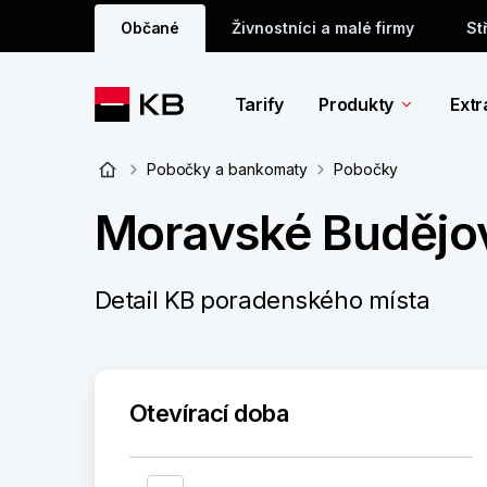
Občané
Živnostníci a malé firmy
St
Tarify
Produkty
Extr
Pobočky a bankomaty
Pobočky
Moravské Budějov
Detail KB poradenského místa
Otevírací doba