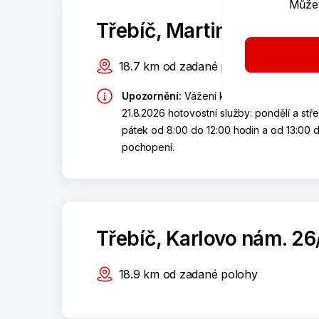
Můžet
Třebíč, Martinské nám. 
18.7
km
od zadané polohy
Upozornění
:
Vážení klienti, z provozníc
21.8.2026 hotovostní služby: pondělí a stř
pátek od 8:00 do 12:00 hodin a od 13:00 d
pochopení.
Třebíč, Karlovo nám. 26
18.9
km
od zadané polohy