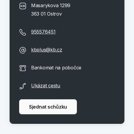
Masarykova 1299
363 01 Ostrov
955576451
kbplus@kb.cz
Bankomat na pobočce
Ukázat cestu
Sjednat schůzku