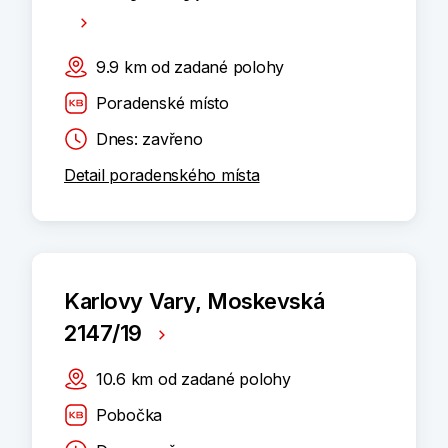
9.9
km
od zadané polohy
Poradenské místo
Dnes: zavřeno
Detail poradenského místa
Karlovy Vary, Moskevská
2147/19
10.6
km
od zadané polohy
Pobočka