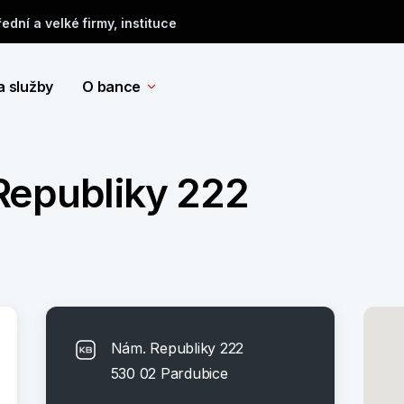
řední a velké firmy, instituce
a služby
O bance
Republiky 222
Nám. Republiky 222
530 02 Pardubice