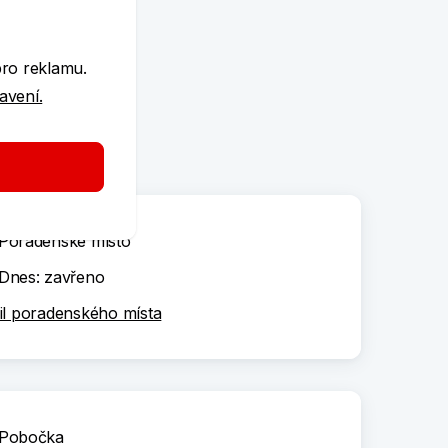
e
pro reklamu.
tavení.
Poradenské místo
Dnes: zavřeno
il poradenského místa
Pobočka