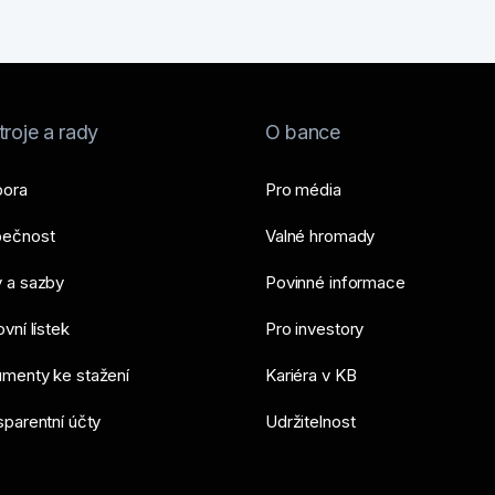
roje a rady
O bance
ora
Pro média
ečnost
Valné hromady
 a sazby
Povinné informace
vní lístek
Pro investory
menty ke stažení
Kariéra v KB
sparentní účty
Udržitelnost