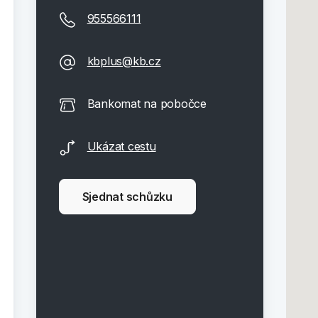
955566111
kbplus@kb.cz
Bankomat na pobočce
Ukázat cestu
Sjednat schůzku