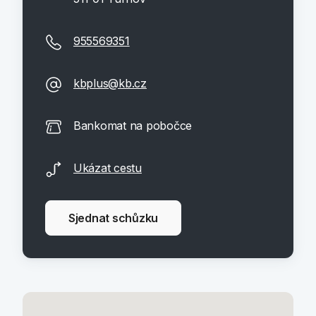
955569351
kbplus@kb.cz
Bankomat na pobočce
Ukázat cestu
Sjednat schůzku