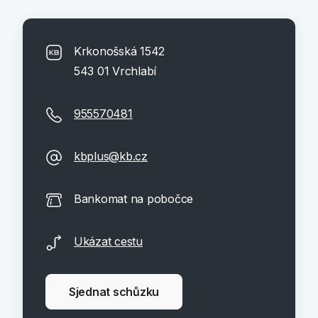
Krkonošská 1542
543 01 Vrchlabí
955570481
kbplus@kb.cz
Bankomat na pobočce
Ukázat cestu
Sjednat schůzku