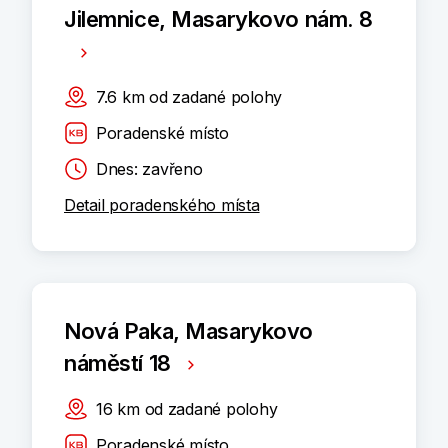
Jilemnice, Masarykovo nám. 8
7.6
km
od zadané polohy
Poradenské místo
Dnes: zavřeno
Detail poradenského místa
Nová Paka, Masarykovo
náměstí 18
16
km
od zadané polohy
Poradenské místo