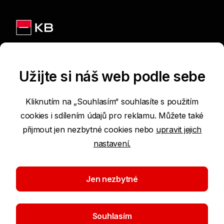
Jsme na sítích
Užijte si náš web podle sebe
Kliknutím na „Souhlasím“ souhlasíte s použitím
cookies i sdílením údajů pro reklamu. Můžete také
Podmínky používání internetových stránek
přijmout jen nezbytné cookies nebo
upravit jejich
nastavení.
Prohlášení o přístupnosti
Ochrana osobních údajů
Jen nezbytné
Nastavení cookies
Souhlasím
©2026 Komerční banka