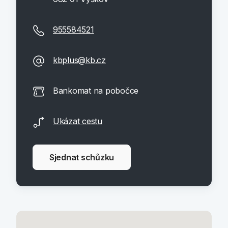
955584521
kbplus@kb.cz
Bankomat na pobočce
Ukázat cestu
Sjednat schůzku