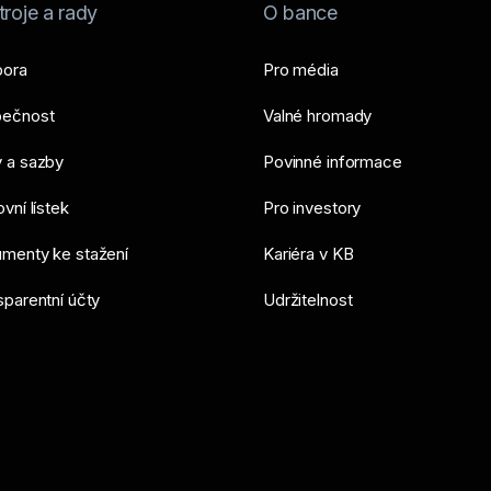
roje a rady
O bance
ora
Pro média
ečnost
Valné hromady
 a sazby
Povinné informace
vní lístek
Pro investory
menty ke stažení
Kariéra v KB
sparentní účty
Udržitelnost