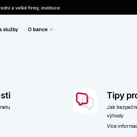
řední a velké firmy, instituce
a služby
O bance
sti
Tipy pr
rnetu
Jak bezpečně 
výhody
Více informa