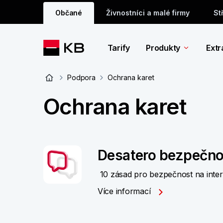
Občané
Živnostníci a malé firmy
St
Tarify
Produkty
Extr
Podpora
Ochrana karet
Ochrana karet
Desatero bezpečno
10 zásad pro bezpečnost na inte
Více informací