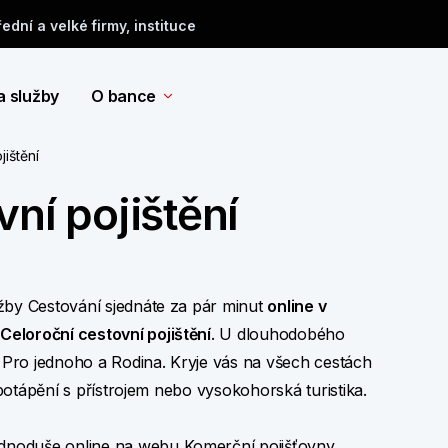
řední a velké firmy, instituce
a služby
O bance
ištění
ní pojištění
užby Cestování sjednáte za pár minut
online
v
e
Celoroční cestovní pojištění
. U dlouhodobého
u Pro jednoho a Rodina. Kryje vás na všech cestách
 potápění s přístrojem nebo vysokohorská turistika.
dnoduše online
na webu Komerční pojišťovny