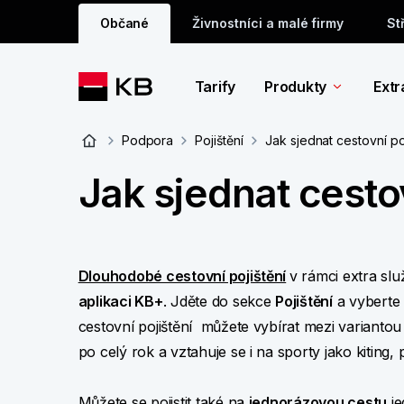
Občané
Živnostníci a malé firmy
St
Tarify
Produkty
Extr
Podpora
Pojištění
Jak sjednat cestovní poj
Jak sjednat cestov
Dlouhodobé cestovní pojištění
v rámci extra sl
aplikaci KB+
. Jděte do sekce
Pojištění
a vybert
cestovní pojištění můžete vybírat mezi varianto
po celý rok a vztahuje se i na sporty jako kiting,
Můžete se pojistit také na
jednorázovou cestu
je