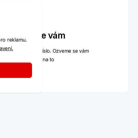
e
Zavoláme vám
pro reklamu.
tavení.
Dejte nám své číslo. Ozveme se vám
a poradíme, jak na to
Zadat číslo