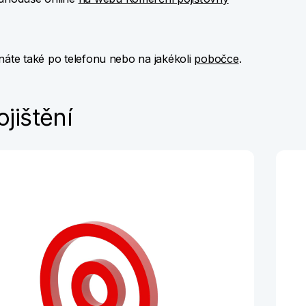
náte také po telefonu nebo na jakékoli
pobočce
.
ojištění