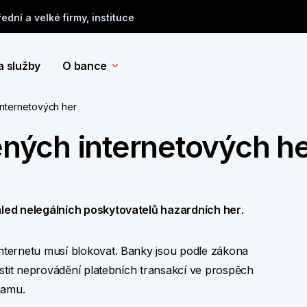
řední a velké firmy, instituce
a služby
O bance
nternetových her
ých internetových he
led nelegálních poskytovatelů hazardních her
.
nternetu musí blokovat. Banky jsou podle zákona
istit neprovádění platebních transakcí ve prospěch
namu.