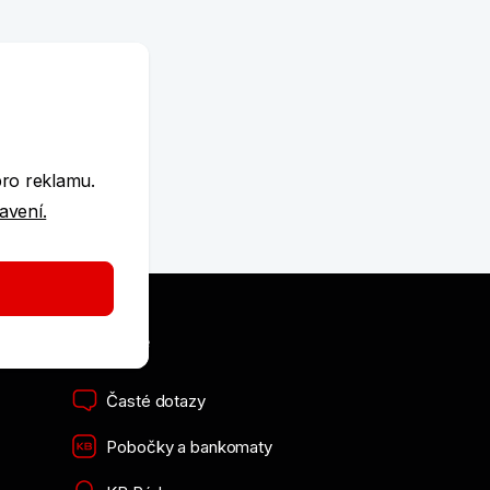
e
pro reklamu.
tavení.
Užitečné
Časté dotazy
Pobočky a bankomaty