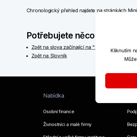
Chronologický přehled najdete na
stránkách Mini
Potřebujete něco jiného?
Zpět na slova začínající na "S"
Kliknutím n
Zpět na Slovník
Můžet
Nabídka
Nást
Osobní finance
Podp
Živnostníci a malé firmy
Bezp