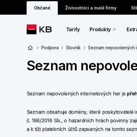
Občané
Živnostníci a malé firmy
St
Tarify
Produkty
Extr
Podpora
Slovník
Seznam nepovolených i
Seznam nepovolen
Seznam nepovolených internetových her je
přeh
Seznam obsahuje domény, které poskytovatelé i
č. 186/2016 Sb., o hazardních hrách povinny zaj
a k tíži platebních účtů zapsaných na tomto sez