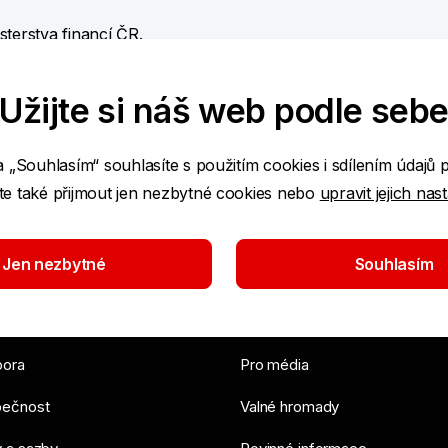
sterstva financí ČR
.
Užijte si náš web podle seb
a „Souhlasím“ souhlasíte s použitím cookies i sdílením údajů 
e také přijmout jen nezbytné cookies nebo
upravit jejich nas
Jen nezbytné
Souhlasím
roje a rady
O bance
ora
Pro média
ečnost
Valné hromady