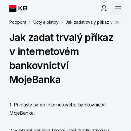
Podpora
Účty a platby
Jak zadat trvalý příkaz v intern
Jak zadat trvalý příkaz
v internetovém
bankovnictví
MojeBanka
1. Přihlaste se do
internetového bankovnictví
MojeBanka
.
2. V hlavní nabídce (horní liště) zvolte záložku