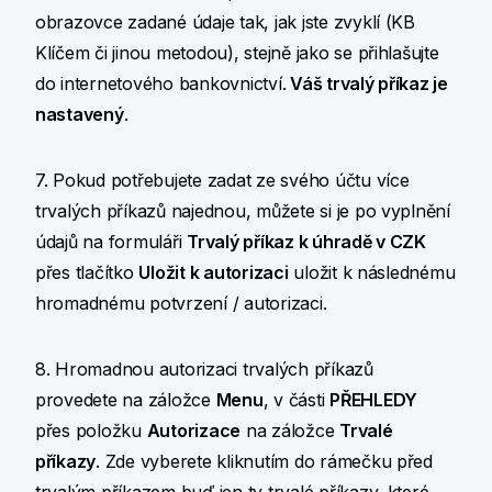
obrazovce zadané údaje tak, jak jste zvyklí (KB
Klíčem či jinou metodou), stejně jako se přihlašujte
do internetového bankovnictví.
Váš trvalý příkaz je
nastavený
.
7. Pokud potřebujete zadat ze svého účtu více
trvalých příkazů najednou, můžete si je po vyplnění
údajů na formuláři
Trvalý příkaz k úhradě v CZK
přes tlačítko
Uložit k autorizaci
uložit k následnému
hromadnému potvrzení / autorizaci.
8. Hromadnou autorizaci trvalých příkazů
provedete na záložce
Menu
, v části
PŘEHLEDY
přes položku
Autorizace
na záložce
Trvalé
příkazy
. Zde vyberete kliknutím do rámečku před
trvalým příkazem buď jen ty trvalé příkazy, které