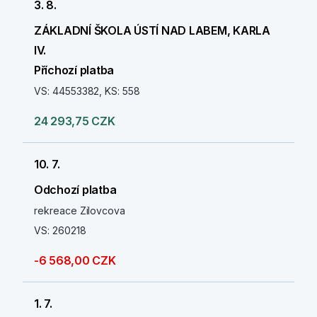
3. 8.
ZÁKLADNÍ ŠKOLA ÚSTÍ NAD LABEM, KARLA
IV.
Příchozí platba
VS: 44553382, KS: 558
24 293,75 CZK
10. 7.
Odchozí platba
rekreace Zilovcova
VS: 260218
-6 568,00 CZK
1. 7.