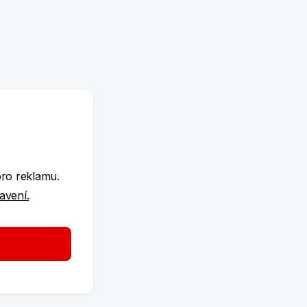
e
pro reklamu.
tavení.