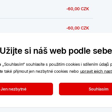
-60,00 CZK
-60,00 CZK
-12,00 CZK
Užijte si náš web podle seb
a „Souhlasím“ souhlasíte s použitím cookies i sdílením údajů 
-60,00 CZK
e také přijmout jen nezbytné cookies nebo
upravit jejich nas
Jen nezbytné
Souhlasím
2 848,00 CZK