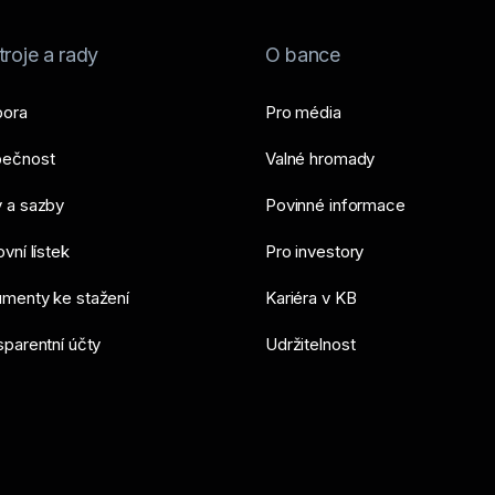
roje a rady
O bance
ora
Pro média
ečnost
Valné hromady
 a sazby
Povinné informace
vní lístek
Pro investory
menty ke stažení
Kariéra v KB
sparentní účty
Udržitelnost