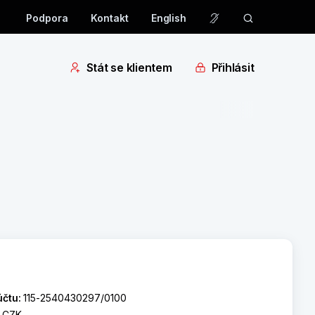
Podpora
Kontakt
English
Stát se klientem
Přihlásit
účtu:
115-2540430297/0100
:
CZK