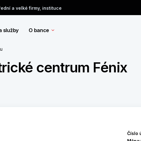
řední a velké firmy, instituce
a služby
O bance
tu
rické centrum Fénix
Číslo 
Měna