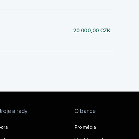
20 000,00 CZK
roje a rady
O bance
ora
Pro média