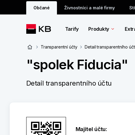
Občané
Živnostníci a malé firmy
St
Tarify
Produkty
Extr
Transparentní účty
Detail transparentního úč
"spolek Fiducia"
Detail transparentního účtu
Majitel účtu: