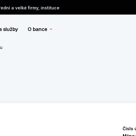
řední a velké firmy, instituce
a služby
O bance
tu
Číslo 
Měna