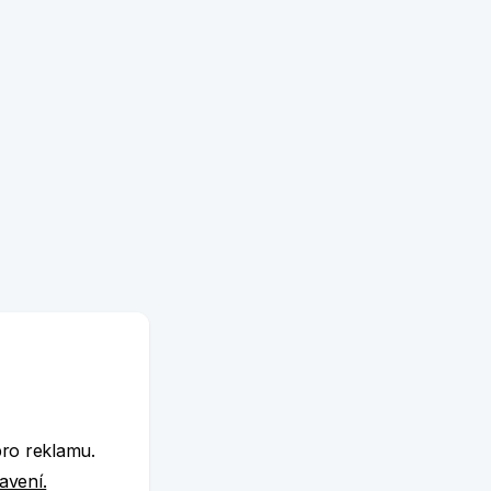
e
pro reklamu.
tavení.