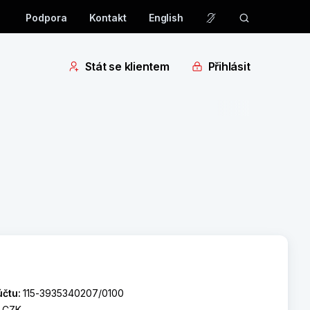
Podpora
Kontakt
English
Stát se klientem
Přihlásit
účtu:
115-3935340207/0100
:
CZK