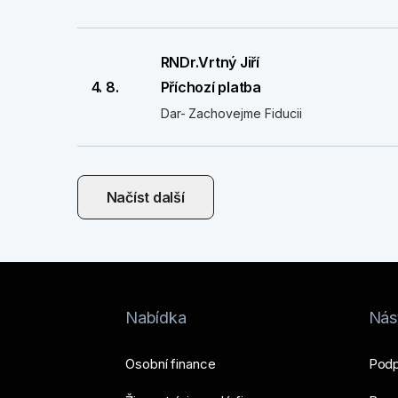
RNDr.Vrtný Jiří
4. 8.
Příchozí platba
Dar- Zachovejme Fiducii
Načíst další
Nabídka
Nást
Osobní finance
Podp