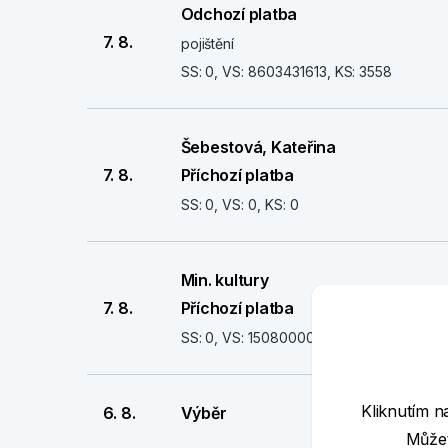
Odchozí platba
7. 8.
pojištění
SS: 0, VS: 8603431613, KS: 3558
Šebestová, Kateřina
7. 8.
Příchozí platba
SS: 0, VS: 0, KS: 0
Min. kultury
7. 8.
Příchozí platba
SS: 0, VS: 1508000054, KS: 0
Kliknutím n
6. 8.
Výběr
Můžet