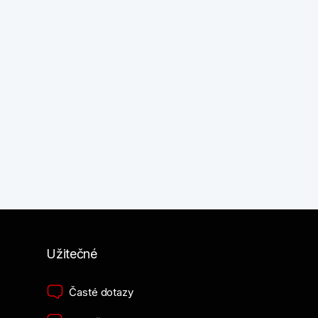
Užitečné
Časté dotazy