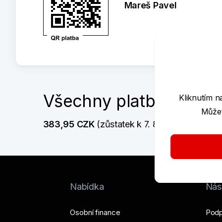
Mareš Pavel
Všechny platby
Kliknutím n
Můžet
383,95 CZK
 (zůstatek k 7. 8. 2026  18:16)
Nabídka
Nást
Osobní finance
Podp