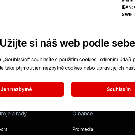
IBAN:
SWIF
Užijte si náš web podle seb
a „Souhlasím“ souhlasíte s použitím cookies i sdílením údajů 
e také přijmout jen nezbytné cookies nebo
upravit jejich nas
Jen nezbytné
Souhlasím
roje a rady
O bance
ora
Pro média