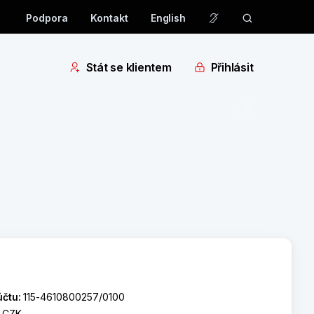
Podpora
Kontakt
English
Stát se klientem
Přihlásit
účtu:
115-4610800257/0100
:
CZK