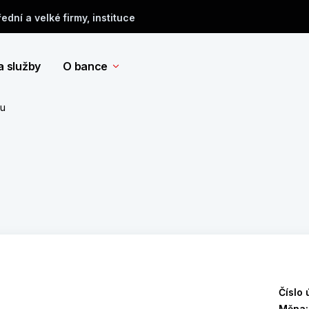
řední a velké firmy, instituce
a služby
O bance
tu
Číslo 
Měna