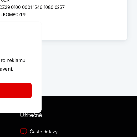
CZ29 0100 0001 1546 1080 0257
T:
KOMBCZPP
e
pro reklamu.
tavení.
Užitečné
Časté dotazy