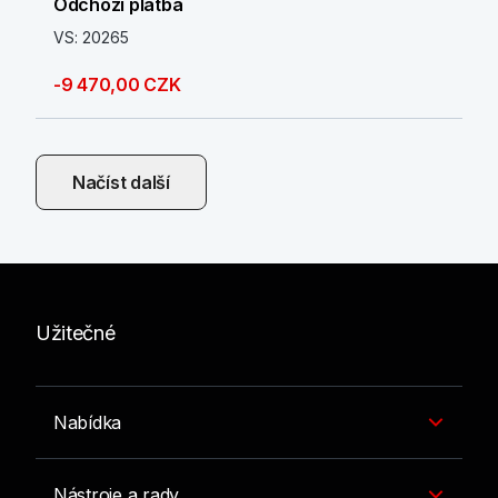
Odchozí platba
VS: 20265
-9 470,00 CZK
Načíst další
Užitečné
Nabídka
Nástroje a rady