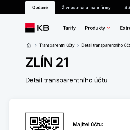
Občané
Živnostníci a malé firmy
St
Tarify
Produkty
Extr
Transparentní účty
Detail transparentního úč
ZLÍN 21
Detail transparentního účtu
Majitel účtu: