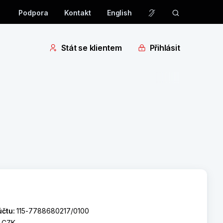
Podpora
Kontakt
English
Stát se klientem
Přihlásit
účtu:
115-7788680217/0100
:
CZK