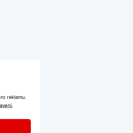
e
pro reklamu.
tavení.