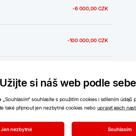
-6 000,00 CZK
-100 000,00 CZK
-50 000,00 CZK
Užijte si náš web podle seb
a „Souhlasím“ souhlasíte s použitím cookies i sdílením údajů 
-30,00 CZK
e také přijmout jen nezbytné cookies nebo
upravit jejich nas
-42,00 CZK
Jen nezbytné
Souhlasím