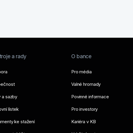
roje a rady
O bance
ora
Pro média
ečnost
Valné hromady
 a sazby
Povinné informace
vní lístek
Pro investory
menty ke stažení
Kariéra v KB