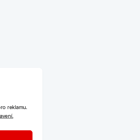
e
pro reklamu.
tavení.