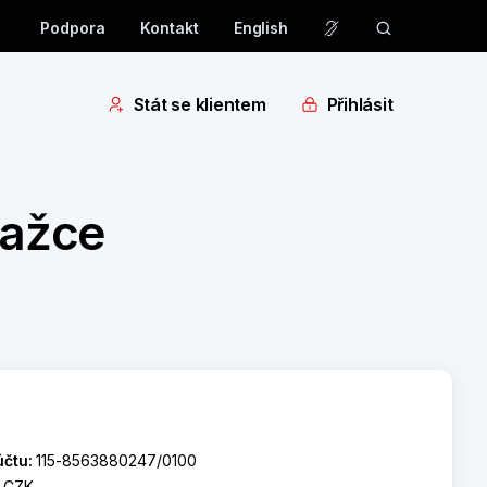
Podpora
Kontakt
English
Stát se klientem
Přihlásit
lažce
účtu:
115-8563880247/0100
:
CZK