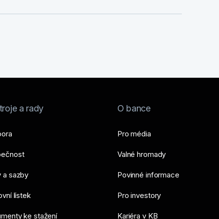
roje a rady
O bance
ora
Pro média
ečnost
Valné hromady
 a sazby
Povinné informace
vní lístek
Pro investory
menty ke stažení
Kariéra v KB