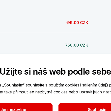
-99,00 CZK
750,00 CZK
-99,00 CZK
Užijte si náš web podle seb
a „Souhlasím“ souhlasíte s použitím cookies i sdílením údajů 
e také přijmout jen nezbytné cookies nebo
upravit jejich nas
3 000,00 CZK
Jen nezbytné
Souhlasím