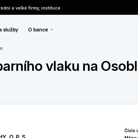
řední a velké firmy, instituce
a služby
O bance
tu
parního vlaku na Osob
Číslo 
, O. P. S.
Měna