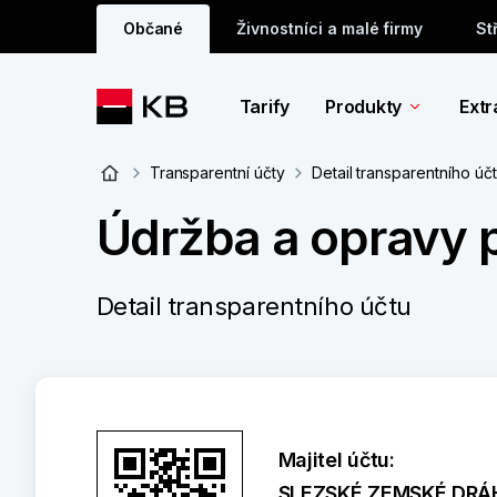
Občané
Živnostníci a malé firmy
St
Tarify
Produkty
Extr
Transparentní účty
Detail transparentního úč
Údržba a opravy 
Detail transparentního účtu
Majitel účtu:
SLEZSKÉ ZEMSKÉ DRÁHY