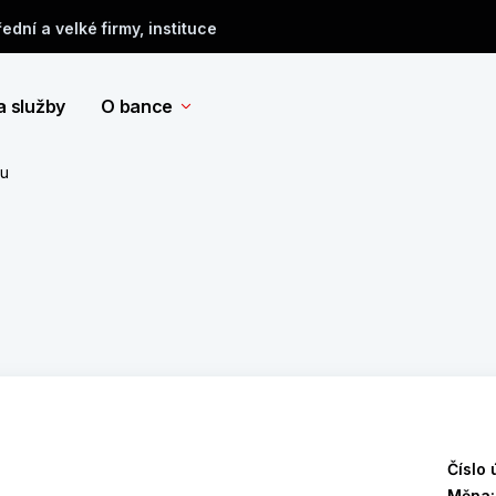
řední a velké firmy, instituce
a služby
O bance
tu
Číslo 
Měna