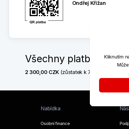
Ondřej Křižan
Všechny platby
Kliknutím n
Můžet
2 300,00 CZK
 (zůstatek k 7. 8. 2026  9:14)
Nabídka
Nást
Osobní finance
Podp