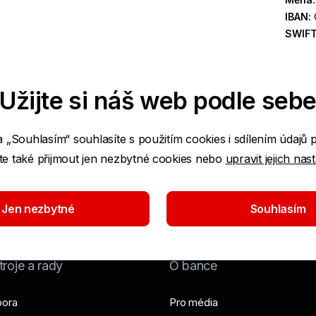
IBAN:
SWIF
Užijte si náš web podle seb
a „Souhlasím“ souhlasíte s použitím cookies i sdílením údajů 
e také přijmout jen nezbytné cookies nebo
upravit jejich nas
Jen nezbytné
Souhlasím
roje a rady
O bance
ora
Pro média