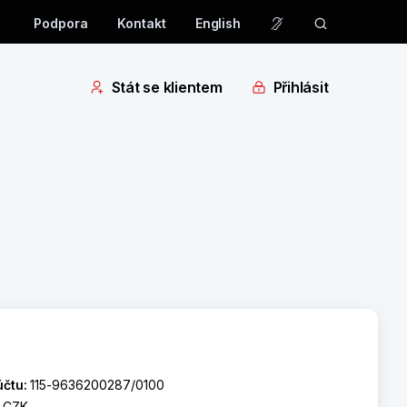
Podpora
Kontakt
English
Stát se klientem
Přihlásit
účtu:
115-9636200287/0100
:
CZK