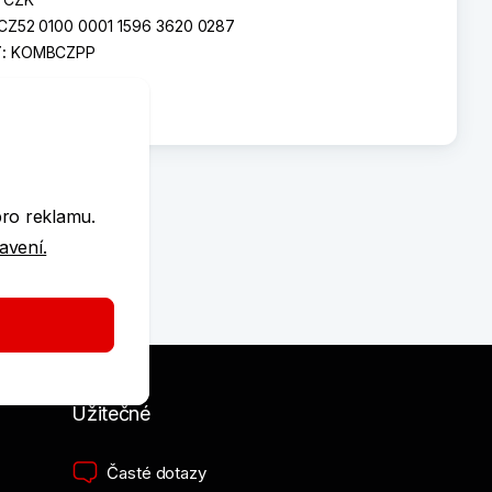
CZ52 0100 0001 1596 3620 0287
T:
KOMBCZPP
e
pro reklamu.
tavení.
Užitečné
Časté dotazy