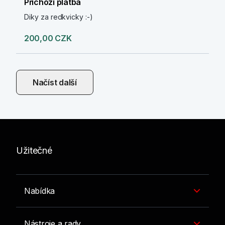
Příchozí platba
Diky za redkvicky :-)
200,00 CZK
Načíst další
Užitečné
Nabídka
Nástroje a rady