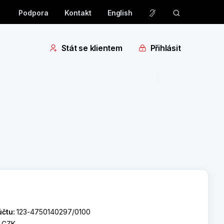
Podpora
Kontakt
English
Stát se klientem
Přihlásit
účtu:
123-4750140297/0100
:
CZK