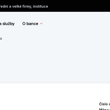
řední a velké firmy, instituce
a služby
O bance
tu
Číslo 
Měna