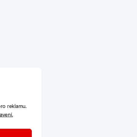
e
pro reklamu.
tavení.