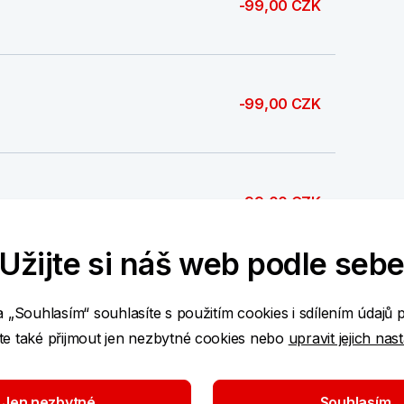
-99,00 CZK
-99,00 CZK
-99,00 CZK
Užijte si náš web podle seb
-99,00 CZK
a „Souhlasím“ souhlasíte s použitím cookies i sdílením údajů 
e také přijmout jen nezbytné cookies nebo
upravit jejich nas
-99,00 CZK
Jen nezbytné
Souhlasím