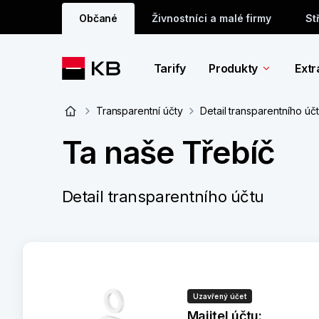
Občané
Živnostníci a malé firmy
St
Tarify
Produkty
Extr
Transparentní účty
Detail transparentního úč
Ta naše Třebíč
Detail transparentního účtu
Uzavřený účet
Majitel účtu: