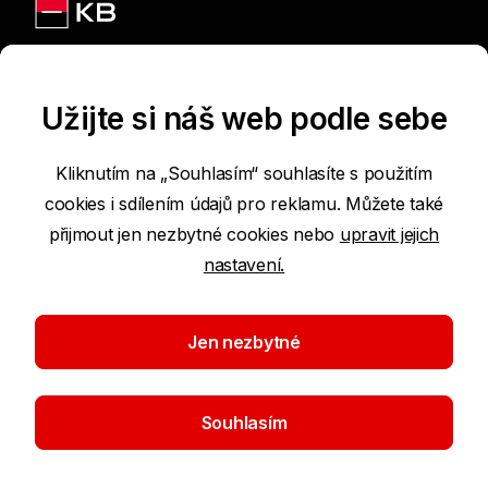
Jsme na sítích
Užijte si náš web podle sebe
Kliknutím na „Souhlasím“ souhlasíte s použitím
cookies i sdílením údajů pro reklamu. Můžete také
Podmínky používání internetových stránek
přijmout jen nezbytné cookies nebo
upravit jejich
nastavení.
Prohlášení o přístupnosti
Ochrana osobních údajů
Jen nezbytné
Nastavení cookies
Souhlasím
©2026 Komerční banka