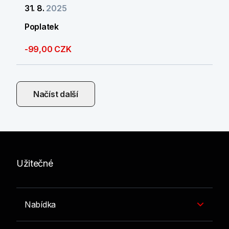
31. 8.
2025
Poplatek
-99,00 CZK
Načíst další
Užitečné
Nabídka