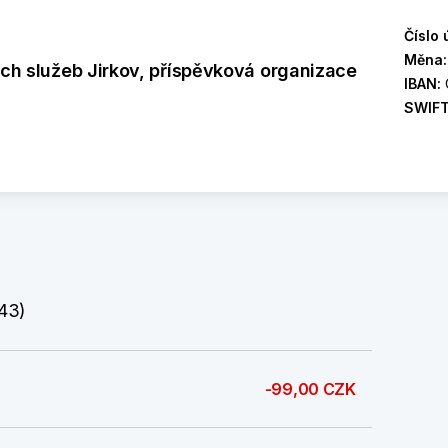
Číslo 
Měna
ch služeb Jirkov, příspěvková organizace
IBAN:
SWIF
:43)
-99,00 CZK