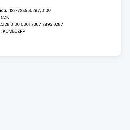
účtu:
123-728950287/0100
:
CZK
CZ28 0100 0001 2307 2895 0287
T:
KOMBCZPP