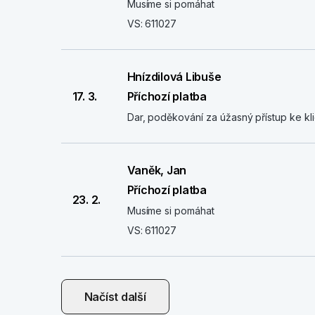
Musíme si pomáhat
VS: 611027
Hnízdilová Libuše
17. 3.
Příchozí platba
Dar, poděkování za úžasný přístup ke kl
Vaněk, Jan
Příchozí platba
23. 2.
Musíme si pomáhat
VS: 611027
Načíst další