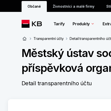
Občané
Živnostníci a malé firmy
St
Tarify
Produkty
Extr
Transparentní účty
Detail transparentního úč
Městský ústav soc
příspěvková orga
Detail transparentního účtu