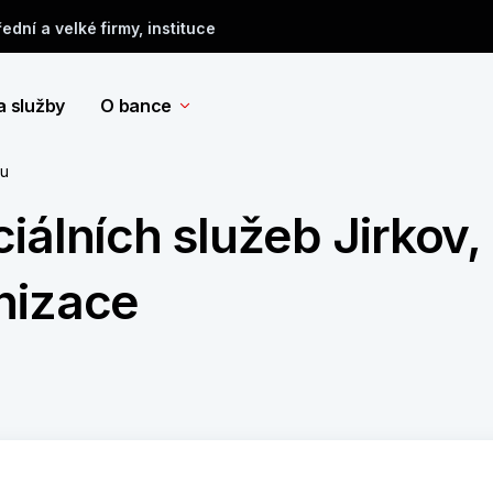
řední a velké firmy, instituce
a služby
O bance
tu
iálních služeb Jirkov,
nizace