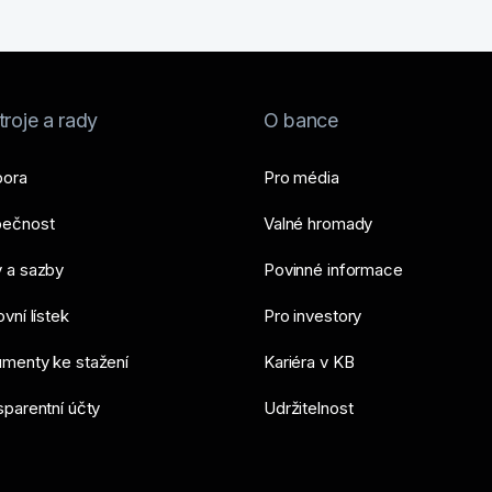
roje a rady
O bance
ora
Pro média
ečnost
Valné hromady
 a sazby
Povinné informace
vní lístek
Pro investory
menty ke stažení
Kariéra v KB
sparentní účty
Udržitelnost