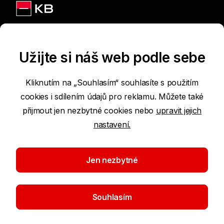
Jsme na sítích
Užijte si náš web podle sebe
Kliknutím na „Souhlasím“ souhlasíte s použitím
cookies i sdílením údajů pro reklamu. Můžete také
Podmínky používání internetových stránek
přijmout jen nezbytné cookies nebo
upravit jejich
nastavení.
Prohlášení o přístupnosti
Ochrana osobních údajů
Jen nezbytné
Nastavení cookies
Souhlasím
©2026 Komerční banka