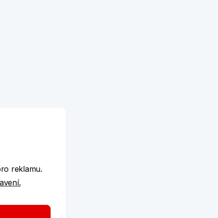
e
pro reklamu.
tavení.