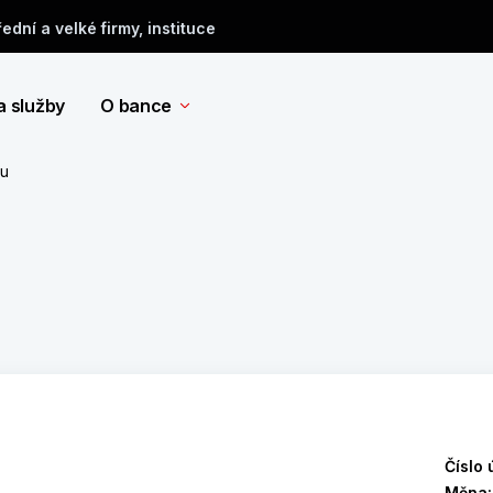
řední a velké firmy, instituce
a služby
O bance
tu
Číslo 
Měna