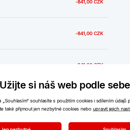
-841,00 CZK
-841,00 CZK
-841,00 CZK
Užijte si náš web podle seb
-841,00 CZK
a „Souhlasím“ souhlasíte s použitím cookies i sdílením údajů 
e také přijmout jen nezbytné cookies nebo
upravit jejich nas
-841,00 CZK
Jen nezbytné
Souhlasím