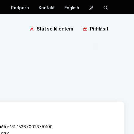
Podpora
Kontakt
English
Stát se klientem
Přihlásit
účtu:
131-1536700237/0100
:
CZK