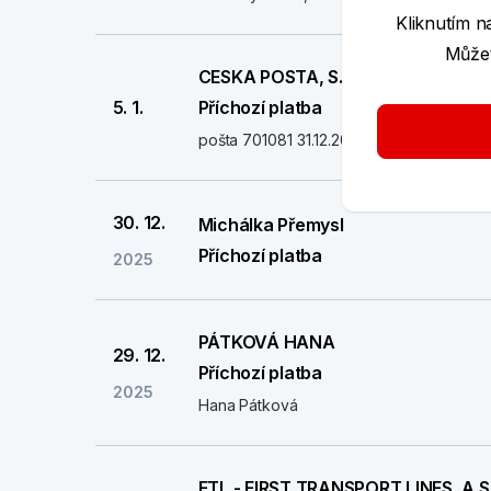
Kliknutím n
Můžet
CESKA POSTA, S.P.
5. 1.
Příchozí platba
pošta 701081 31.12.2025 č 10007 JI ŘI 
30. 12.
Michálka Přemysl
Příchozí platba
2025
PÁTKOVÁ HANA
29. 12.
Příchozí platba
2025
Hana Pátková
FTL - FIRST TRANSPORT LINES, A.S