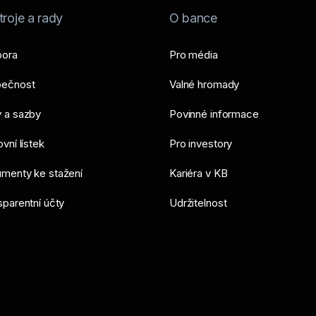
roje a rady
O bance
ora
Pro média
ečnost
Valné hromady
 a sazby
Povinné informace
vní lístek
Pro investory
menty ke stažení
Kariéra v KB
sparentní účty
Udržitelnost