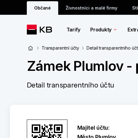
Občané
Živnostníci a malé firmy
St
Tarify
Produkty
Extr
Transparentní účty
Detail transparentního úč
Zámek Plumlov -
Detail transparentního účtu
Majitel účtu:
Město Plumlov