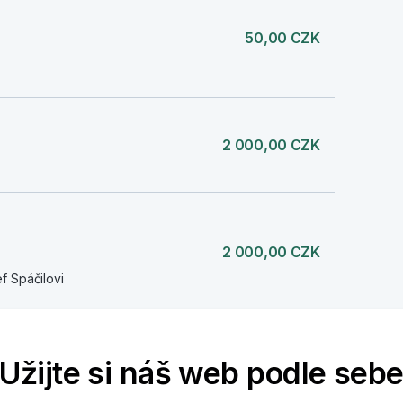
50,00 CZK
2 000,00 CZK
2 000,00 CZK
f Spáčilovi
Užijte si náš web podle seb
4 000,00 CZK