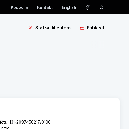
Podpora
Kontakt
English
Stát se klientem
Přihlásit
účtu:
131-2097450217/0100
:
CZK