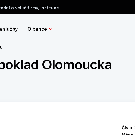
řední a velké firmy, instituce
a služby
O bance
tu
 poklad Olomoucka
Číslo 
Měna