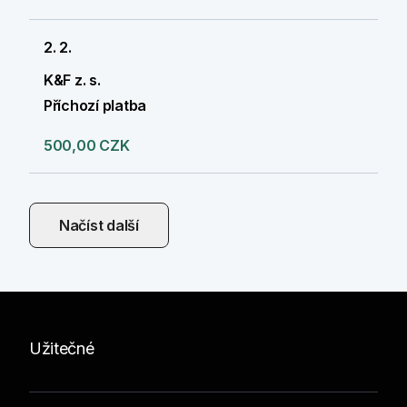
2. 2.
K&F z. s.
Příchozí platba
500,00 CZK
Načíst další
Užitečné