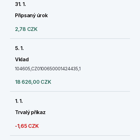
31. 1.
Připsaný úrok
2,78 CZK
5. 1.
Vklad
104605,CZ0100650001424435,1
18 626,00 CZK
1. 1.
Trvalý příkaz
-1,65 CZK