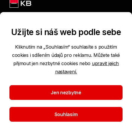
Jsme na sítích
Užijte si náš web podle sebe
Kliknutím na „Souhlasím“ souhlasíte s použitím
cookies i sdílením údajů pro reklamu. Můžete také
Podmínky používání internetových stránek
přijmout jen nezbytné cookies nebo
upravit jejich
nastavení.
Prohlášení o přístupnosti
Ochrana osobních údajů
Jen nezbytné
Nastavení cookies
Souhlasím
©2026 Komerční banka