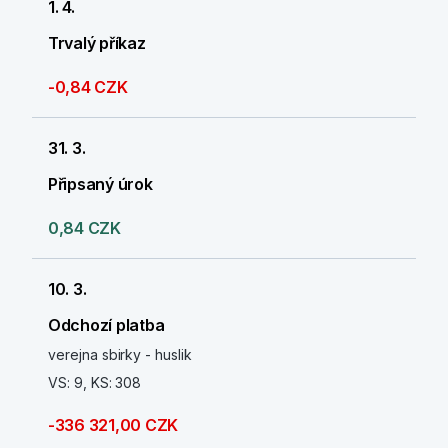
1. 4.
Trvalý příkaz
-0,84 CZK
31. 3.
Připsaný úrok
0,84 CZK
10. 3.
Odchozí platba
verejna sbirky - huslik
VS: 9, KS: 308
-336 321,00 CZK