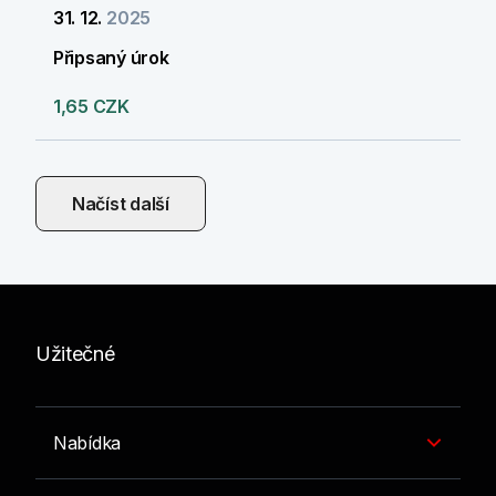
31. 12.
2025
Připsaný úrok
1,65 CZK
Načíst další
Užitečné
Nabídka