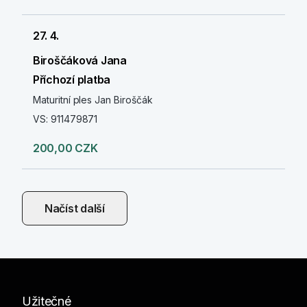
27. 4.
Biroščáková Jana
Příchozí platba
Maturitní ples Jan Biroščák
VS: 911479871
200,00 CZK
Načíst další
Užitečné