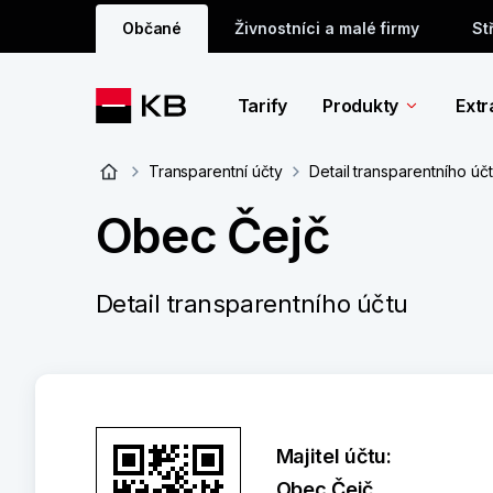
Občané
Živnostníci a malé firmy
St
Tarify
Produkty
Extr
Transparentní účty
Detail transparentního úč
Obec Čejč
Detail transparentního účtu
Majitel účtu:
Obec Čejč