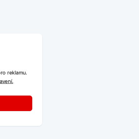
e
pro reklamu.
tavení.