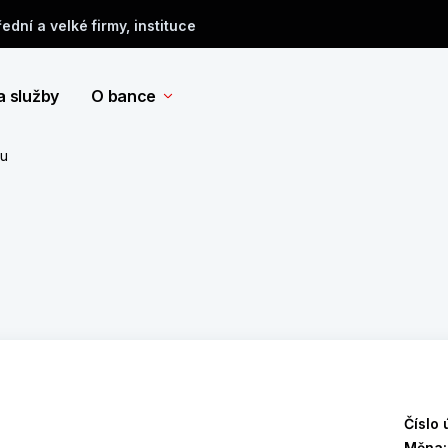
řední a velké firmy, instituce
a služby
O bance
tu
Číslo 
Měna