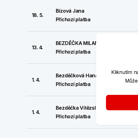
Bízová Jana
18. 5.
Příchozí platba
BEZDĚČKA MILAN
13. 4.
Příchozí platba
Kliknutím n
Bezděčková Hana
1. 4.
Můžet
Příchozí platba
Bezděčka Vítězslav
1. 4.
Příchozí platba