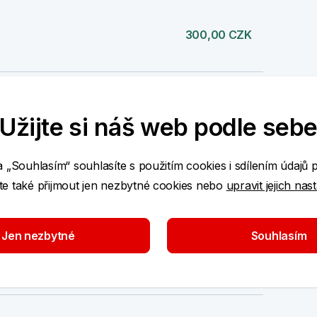
300,00 CZK
500,00 CZK
Užijte si náš web podle seb
a „Souhlasím“ souhlasíte s použitím cookies i sdílením údajů 
500,00 CZK
e také přijmout jen nezbytné cookies nebo
upravit jejich nas
Jen nezbytné
Souhlasím
500,00 CZK