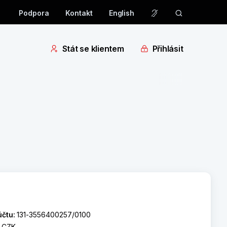
Podpora
Kontakt
English
Stát se klientem
Přihlásit
účtu:
131-3556400257/0100
:
CZK