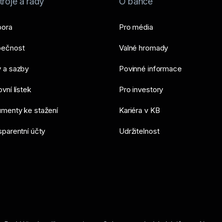
roje a rady
O bance
ora
Pro média
ečnost
Valné hromady
 a sazby
Povinné informace
vní lístek
Pro investory
menty ke stažení
Kariéra v KB
sparentní účty
Udržitelnost