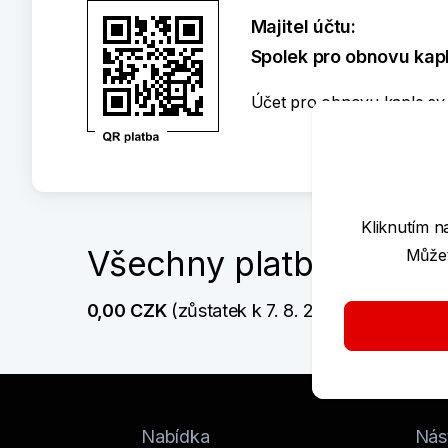
Majitel účtu:
Spolek pro obnovu kap
Účet pro obnovu kaple sv.
Kliknutím n
Všechny platby
Můžet
0,00 CZK
 (zůstatek k 7. 8. 2026  19:32)
Nabídka
Nást