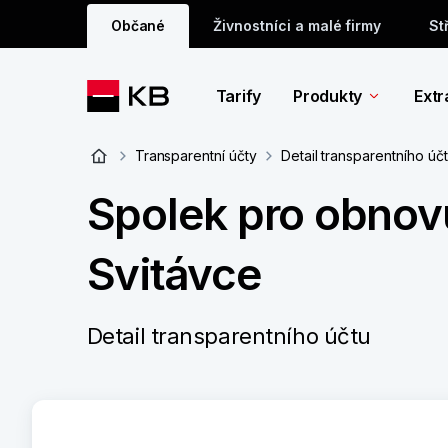
Občané
Živnostníci a malé firmy
St
Tarify
Produkty
Extr
Transparentní účty
Detail transparentního úč
Spolek pro obnov
Svitávce
Detail transparentního účtu