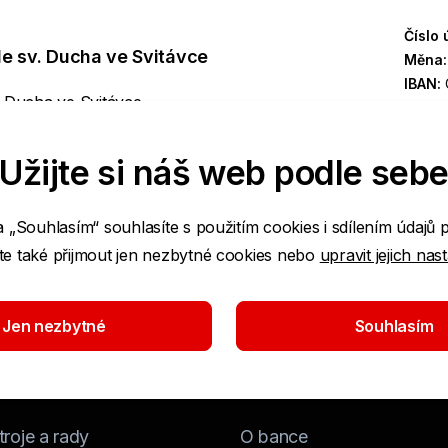
Číslo 
le sv. Ducha ve Svitávce
Měna
IBAN:
 Ducha ve Svitávce
SWIF
Užijte si náš web podle seb
a „Souhlasím“ souhlasíte s použitím cookies i sdílením údajů 
e také přijmout jen nezbytné cookies nebo
upravit jejich nas
Jen nezbytné
Souhlasím
roje a rady
O bance