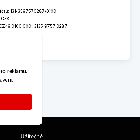
účtu:
131-3597570287/0100
:
CZK
CZ49 0100 0001 3135 9757 0287
T:
KOMBCZPP
e
pro reklamu.
tavení.
Užitečné