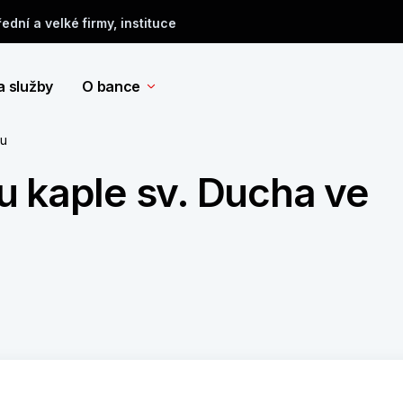
řední a velké firmy, instituce
a služby
O bance
tu
u kaple sv. Ducha ve