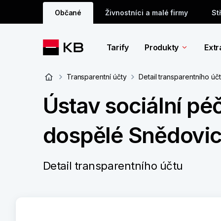
Občané
Živnostníci a malé firmy
St
Tarify
Produkty
Extr
Transparentní účty
Detail transparentního úč
Ústav sociální pé
dospělé Snědovic
Detail transparentního účtu