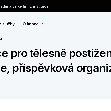
řední a velké firmy, instituce
a služby
O bance
tu
če pro tělesně postiže
e, příspěvková organ