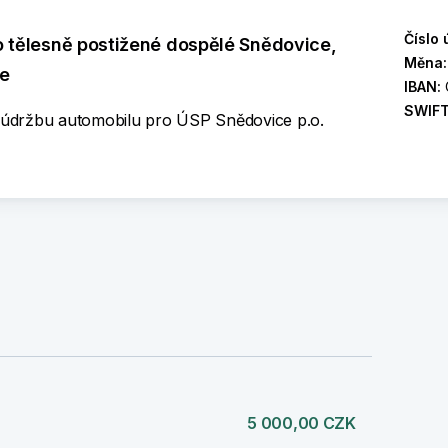
Číslo 
o tělesně postižené dospělé Snědovice,
Měna
ce
IBAN:
SWIF
a údržbu automobilu pro ÚSP Snědovice p.o.
)
5 000,00 CZK