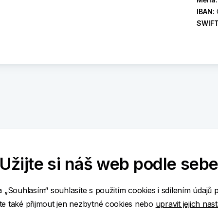
IBAN:
SWIF
Užijte si náš web podle seb
-99,00 CZK
a „Souhlasím“ souhlasíte s použitím cookies i sdílením údajů 
e také přijmout jen nezbytné cookies nebo
upravit jejich nas
150,00 CZK