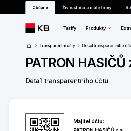
Občané
Živnostníci a malé firmy
St
Tarify
Produkty
Extr
Transparentní účty
Detail transparentního úč
PATRON HASIČŮ z
Detail transparentního účtu
Majitel účtu:
PATRON HASIČŮ z.s.