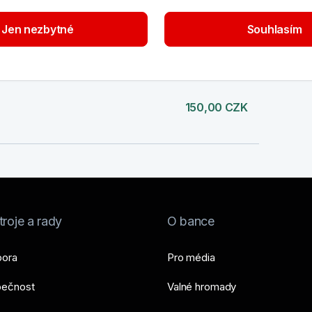
Jen nezbytné
Souhlasím
-99,00 CZK
150,00 CZK
roje a rady
O bance
ora
Pro média
ečnost
Valné hromady