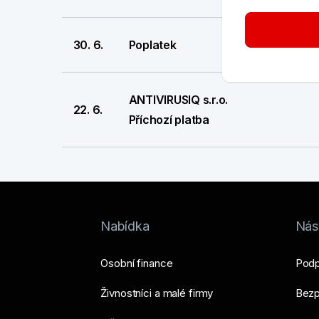
30. 6.
Poplatek
ANTIVIRUSIQ s.r.o.
22. 6.
Příchozí platba
Nabídka
Nást
Osobní finance
Podp
Živnostníci a malé firmy
Bezp