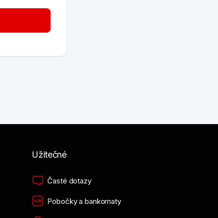
Užitečné
Časté dotazy
Pobočky a bankomaty