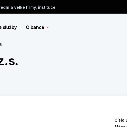
řední a velké firmy, instituce
a služby
O bance
tu
.s.
Číslo 
Měna