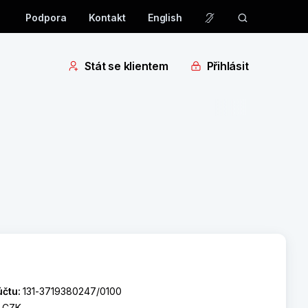
Podpora
Kontakt
English
Stát se klientem
Přihlásit
účtu:
131-3719380247/0100
:
CZK