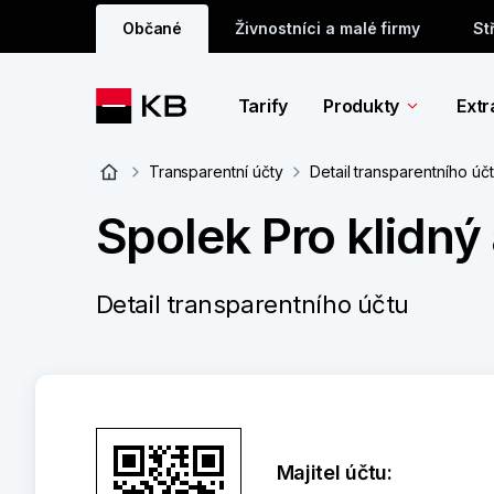
Občané
Živnostníci a malé firmy
St
Tarify
Produkty
Extr
Transparentní účty
Detail transparentního úč
Spolek Pro klidný
Detail transparentního účtu
Majitel účtu: