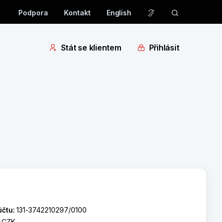
Podpora
Kontakt
English
Stát se klientem
Přihlásit
účtu:
131-3742210297/0100
:
CZK