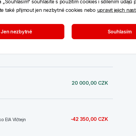
a „Souhlasím“ souhlasíte s použitím cookies i sdílením údajů 
1 000,00 CZK
e také přijmout jen nezbytné cookies nebo
upravit jejich nas
Jen nezbytné
Souhlasím
2 000,00 CZK
20 000,00 CZK
-42 350,00 CZK
o EIA Vlčtejn