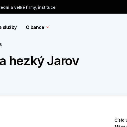
řední a velké firmy, instituce
a služby
O bance
tu
 a hezký Jarov
Číslo 
Měna