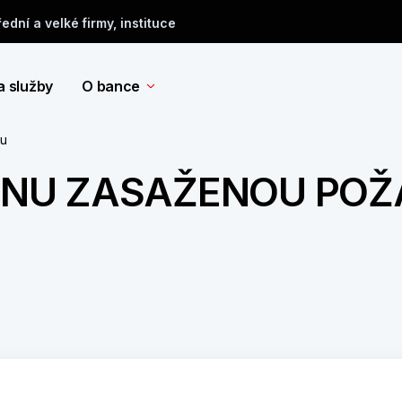
řední a velké firmy, instituce
a služby
O bance
tu
DINU ZASAŽENOU PO