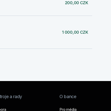
200,00 CZK
1 000,00 CZK
roje a rady
O bance
ora
Pro média