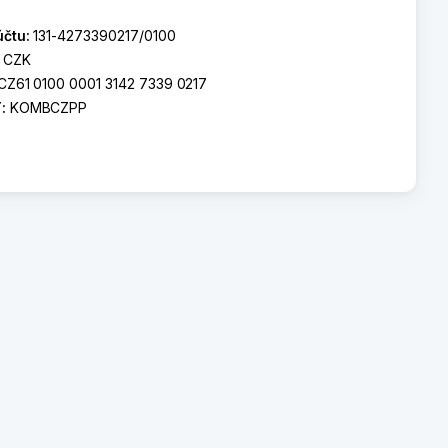
účtu:
131-4273390217/0100
:
CZK
CZ61 0100 0001 3142 7339 0217
T:
KOMBCZPP