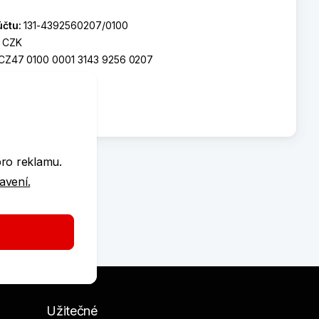
účtu:
131-4392560207/0100
:
CZK
CZ47 0100 0001 3143 9256 0207
T:
KOMBCZPP
e
pro reklamu.
tavení.
Užitečné