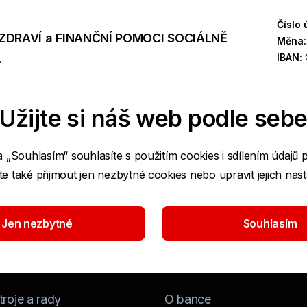
Číslo 
ZDRAVÍ a FINANČNÍ POMOCI SOCIÁLNĚ
Měna
.
IBAN:
SWIF
Užijte si náš web podle seb
a „Souhlasím“ souhlasíte s použitím cookies i sdílením údajů 
e také přijmout jen nezbytné cookies nebo
upravit jejich nas
Jen nezbytné
Souhlasím
roje a rady
O bance