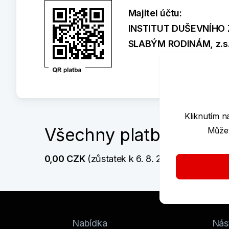
Majitel účtu:
INSTITUT DUŠEVNÍHO 
SLABÝM RODINÁM, z.s
Kliknutím n
Všechny platby
Můžet
0,00 CZK
 (zůstatek k 6. 8. 2026  15:52)
Nabídka
Nást