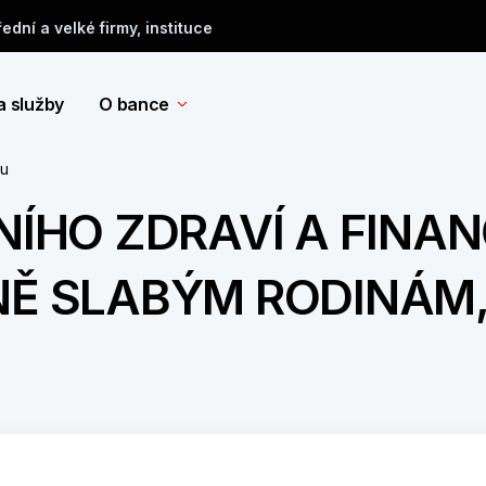
řední a velké firmy, instituce
a služby
O bance
tu
NÍHO ZDRAVÍ A FINAN
Ě SLABÝM RODINÁM, 