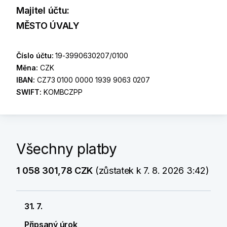
Majitel účtu:
MĚSTO ÚVALY
Číslo účtu:
19-3990630207/0100
Měna:
CZK
IBAN:
CZ73 0100 0000 1939 9063 0207
SWIFT:
KOMBCZPP
Všechny platby
1 058 301,78 CZK
(zůstatek k 7. 8. 2026 3:42)
31. 7.
Připsaný úrok