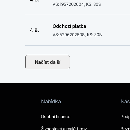
VS: 1957202604, KS: 308
Odchozí platba
4. 8.
VS: 5296202608, KS: 308
Načíst další
Nabídka
Nást
Osobní finance
Podp
Živnostníci a malé firmy
Bezp