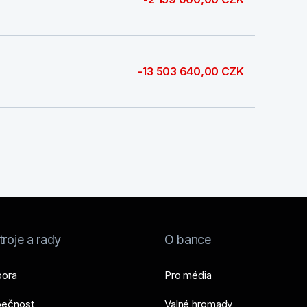
-13 503 640,00 CZK
roje a rady
O bance
ora
Pro média
ečnost
Valné hromady