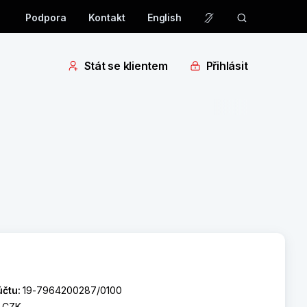
Podpora
Kontakt
English
Stát se klientem
Přihlásit
účtu:
19-7964200287/0100
:
CZK