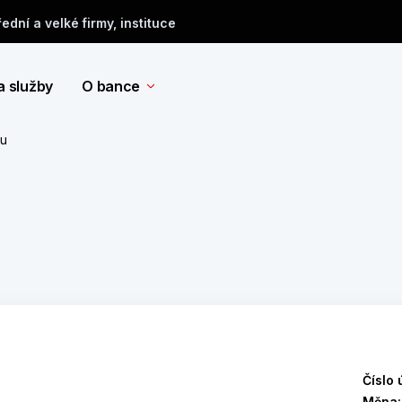
řední a velké firmy, instituce
a služby
O bance
tu
Číslo 
Měna