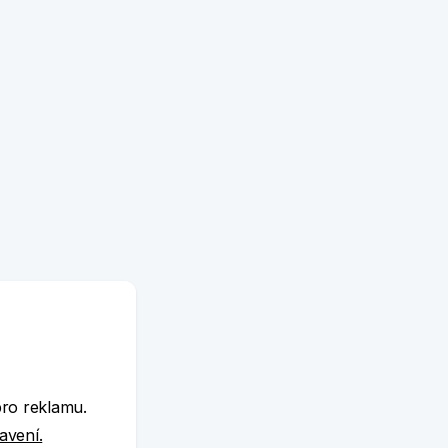
e
pro reklamu.
tavení.