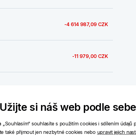
-4 614 987,09 CZK
-11 979,00 CZK
-150,00 CZK
Užijte si náš web podle seb
-477 091,00 CZK
a „Souhlasím“ souhlasíte s použitím cookies i sdílením údajů 
e také přijmout jen nezbytné cookies nebo
upravit jejich nas