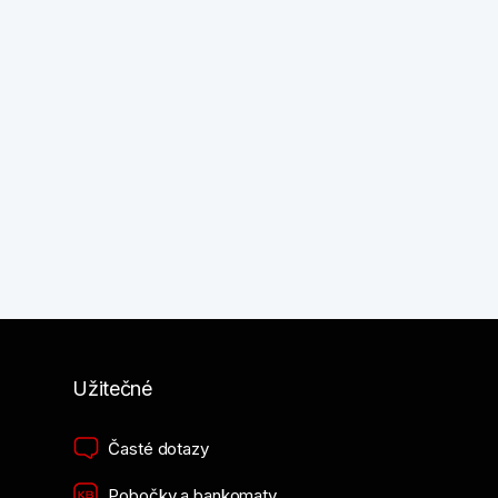
Užitečné
Časté dotazy
Pobočky a bankomaty