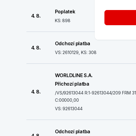
Poplatek
4. 8.
KS: 898
Odchozí platba
4. 8.
VS: 2610129, KS: 308
WORLDLINE S.A.
Příchozí platba
4. 8.
/VS/92613044 R:1-92613044/209 FRM 3
C:00000,00
VS: 92613044
Odchozí platba
4. 8.