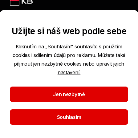
Jsme na sítích
Užijte si náš web podle sebe
Kliknutím na „Souhlasím“ souhlasíte s použitím
cookies i sdílením údajů pro reklamu. Můžete také
Podmínky používání internetových stránek
přijmout jen nezbytné cookies nebo
upravit jejich
nastavení.
Prohlášení o přístupnosti
Ochrana osobních údajů
Jen nezbytné
Nastavení cookies
Souhlasím
©2026 Komerční banka