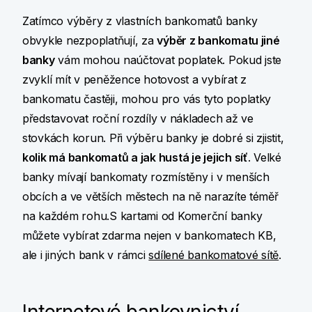
Zatímco výběry z vlastních bankomatů banky
obvykle nezpoplatňují, za
výběr z bankomatu jiné
banky
vám mohou naúčtovat poplatek. Pokud jste
zvyklí mít v peněžence hotovost a vybírat z
bankomatu častěji, mohou pro vás tyto poplatky
představovat roční rozdíly v nákladech až ve
stovkách korun. Při výběru banky je dobré si zjistit,
kolik má bankomatů a jak hustá je jejich síť
. Velké
banky mívají bankomaty rozmístěny i v menších
obcích a ve větších městech na ně narazíte téměř
na každém rohu.S kartami od Komerční banky
můžete vybírat zdarma nejen v bankomatech KB,
ale i jiných bank v rámci
sdílené bankomatové sítě
.